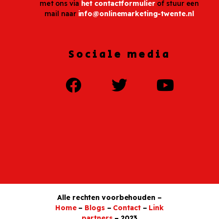
met ons via
het contactformulier
of stuur een
mail naar
info@onlinemarketing-twente.nl
Sociale media
Alle rechten voorbehouden –
Home
–
Blogs
–
Contact
–
Link
partners
– 2023