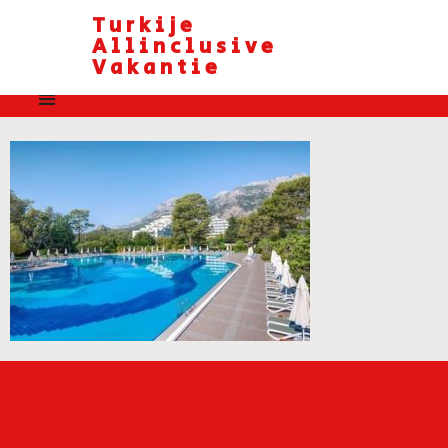
Turkije
Allinclusive
Vakantie