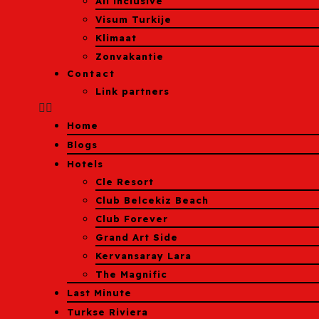
All inclusive
Visum Turkije
Klimaat
Zonvakantie
Contact
Link partners
Home
Blogs
Hotels
Cle Resort
Club Belcekiz Beach
Club Forever
Grand Art Side
Kervansaray Lara
The Magnific
Last Minute
Turkse Riviera