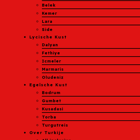
Belek
Kemer
Lara
Side
Lycische Kust
Dalyan
Fethiye
Icmeler
Marmaris
Oludeniz
Egeïsche Kust
Bodrum
Gumbet
Kusadasi
Torba
Turgutreis
Over Turkije