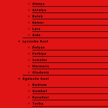
Alanya
Antalya
Belek
Kemer
Lara
Side
Lycische Kust
Dalyan
Fethiye
Icmeler
Marmaris
Oludeniz
Egeïsche Kust
Bodrum
Gumbet
Kusadasi
Torba