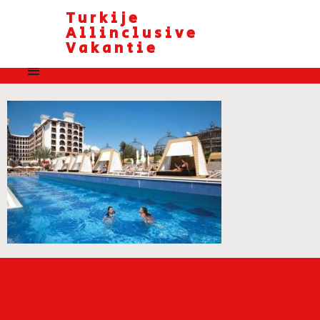
Turkije
Allinclusive
Vakantie