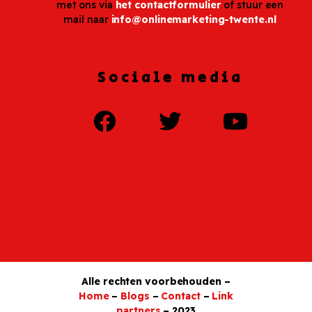
met ons via
het contactformulier
of stuur een
mail naar
info@onlinemarketing-twente.nl
Sociale media
Alle rechten voorbehouden –
Home
–
Blogs
–
Contact
–
Link
partners
– 2023