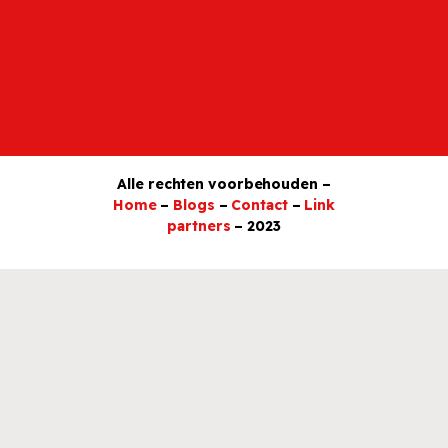
Alle rechten voorbehouden –
Home
–
Blogs
–
Contact
–
Link
partners
– 2023