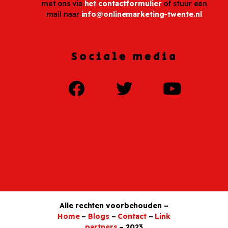
met ons via
het contactformulier
of stuur een
mail naar
info@onlinemarketing-twente.nl
Sociale media
Alle rechten voorbehouden –
Home
–
Blogs
–
Contact
–
Link
partners
– 2023