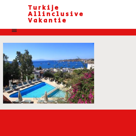
Turkije
Allinclusive
Vakantie