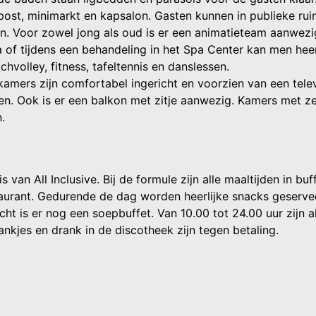
spost, minimarkt en kapsalon. Gasten kunnen in publieke ru
uin. Voor zowel jong als oud is er een animatieteam aanwez
a of tijdens een behandeling in het Spa Center kan men hee
volley, fitness, tafeltennis en danslessen.
kamers zijn comfortabel ingericht en voorzien van een televis
n. Ook is er een balkon met zitje aanwezig. Kamers met ze
.
sis van All Inclusive. Bij de formule zijn alle maaltijden in
restaurant. Gedurende de dag worden heerlijke snacks geser
ht is er nog een soepbuffet. Van 10.00 tot 24.00 uur zijn al
nkjes en drank in de discotheek zijn tegen betaling.