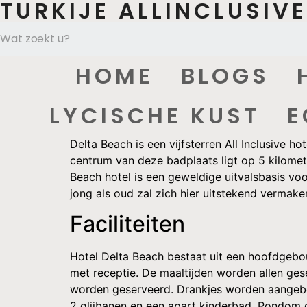
TURKIJE ALLINCLUSIV
HOME
BLOGS
LYCISCHE KUST
E
Delta Beach is een vijfsterren All Inclusive ho
centrum van deze badplaats ligt op 5 kilomet
Beach hotel is een geweldige uitvalsbasis voo
jong als oud zal zich hier uitstekend vermake
Faciliteiten
Hotel Delta Beach bestaat uit een hoofdgeb
met receptie. De maaltijden worden allen gese
worden geserveerd. Drankjes worden aangebo
2 glijbanen en een apart kinderbad. Rondom d