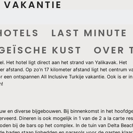
E VAKANTIE
HOTELS
LAST MINUTE
GEÏSCHE KUST
OVER 
tel. Het hotel ligt direct aan het strand van Yalikavak. Het
er afstand. Op zo’n 17 kilometer afstand ligt het centrum 
r een ontspannen All Inclusive Turkije vakantie. Ook is er
n!
ouw en diverse bijgebouwen. Bij binnenkomst in het hoofd
rveerd. Dineren is ook mogelijk in 1 van de 2 a la carte res
den bij de bars op het complex. In de tuin van Delta Be
e baden staan ligbedden en parasols voor de gasten klaar.