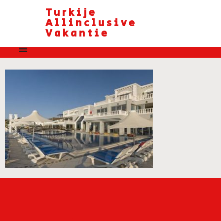
Turkije
Allinclusive
Vakantie