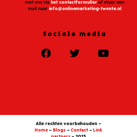
met ons via
het contactformulier
of stuur een
mail naar
info@onlinemarketing-twente.nl
Sociale media
Alle rechten voorbehouden –
Home
–
Blogs
–
Contact
–
Link
partners
– 2023