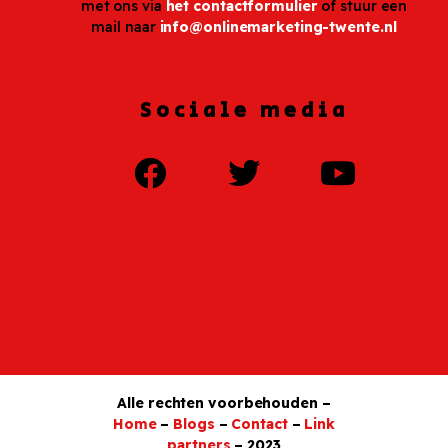
met ons via
het contactformulier
of stuur een
mail naar
info@onlinemarketing-twente.nl
Sociale media
Alle rechten voorbehouden –
Home
–
Blogs
–
Contact
–
Link
partners
– 2023