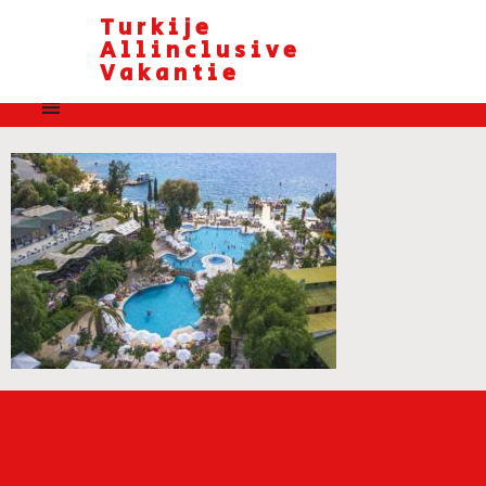
Turkije
Allinclusive
Vakantie