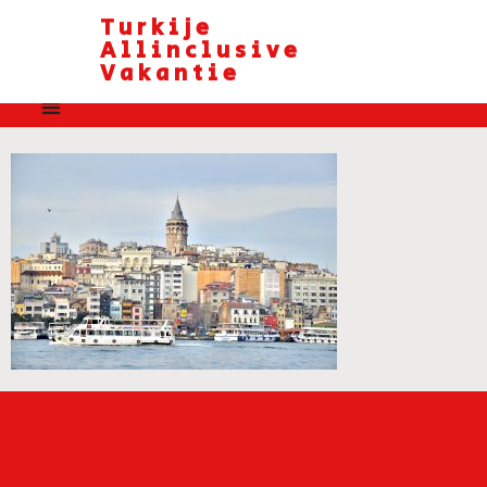
Turkije
Allinclusive
Vakantie