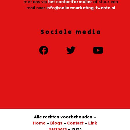
met ons via
het contactformulier
of stuur een
mail naar
info@onlinemarketing-twente.nl
Sociale media
Alle rechten voorbehouden –
Home
–
Blogs
–
Contact
–
Link
partners
– 2023