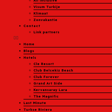
All inclusive
Visum Turkije
Klimaat
Zonvakantie
Contact
Link partners
Home
Blogs
Hotels
Cle Resort
Club Belcekiz Beach
Club Forever
Grand Art Side
Kervansaray Lara
The Magnific
Last Minute
Turkse Riviera