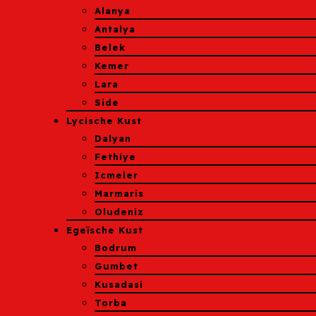
Alanya
Antalya
Belek
Kemer
Lara
Side
Lycische Kust
Dalyan
Fethiye
Icmeler
Marmaris
Oludeniz
Egeïsche Kust
Bodrum
Gumbet
Kusadasi
Torba