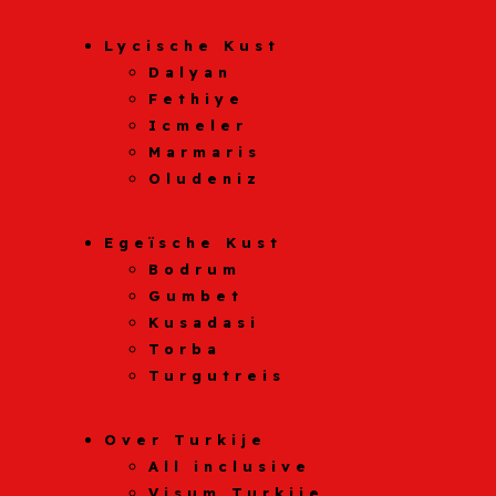
Lycische Kust
Dalyan
Fethiye
Icmeler
Marmaris
Oludeniz
Egeïsche Kust
Bodrum
Gumbet
Kusadasi
Torba
Turgutreis
Over Turkije
All inclusive
Visum Turkije