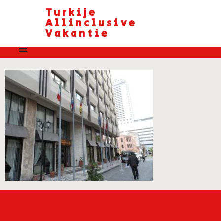
Turkije
Allinclusive
Vakantie