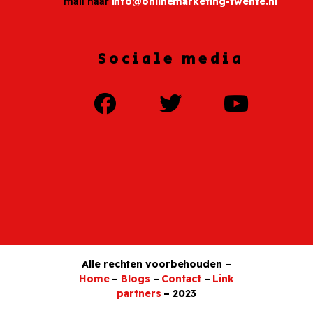
mail naar
info@onlinemarketing-twente.nl
Sociale media
Alle rechten voorbehouden –
Home
–
Blogs
–
Contact
–
Link
partners
– 2023