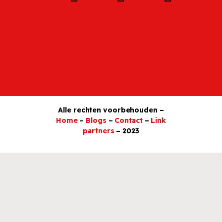
Alle rechten voorbehouden –
Home
–
Blogs
–
Contact
–
Link
partners
– 2023