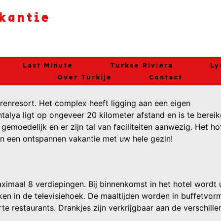
akantie
Last Minute
Turkse Riviera
Ly
Over Turkije
Contact
terrenresort. Het complex heeft ligging aan een eigen
talya ligt op ongeveer 20 kilometer afstand en is te berei
eer gemoedelijk en er zijn tal van faciliteiten aanwezig. He
an een ontspannen vakantie met uw hele gezin!
imaal 8 verdiepingen. Bij binnenkomst in het hotel wordt u 
jken in de televisiehoek. De maaltijden worden in buffetvor
carte restaurants. Drankjes zijn verkrijgbaar aan de versch