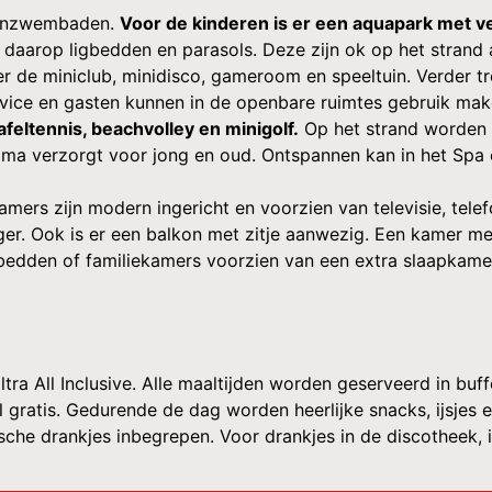
itenzwembaden.
Voor de kinderen is er een aquapark met vel
aarop ligbedden en parasols. Deze zijn ok op het strand 
r de miniclub, minidisco, gameroom en speeltuin. Verder t
rvice en gasten kunnen in de openbare ruimtes gebruik mak
afeltennis, beachvolley en minigolf.
Op het strand worden 
ma verzorgt voor jong en oud. Ontspannen kan in het Spa 
amers zijn modern ingericht en voorzien van televisie, telefo
r. Ook is er een balkon met zitje aanwezig. Een kamer met
bedden of familiekamers voorzien van een extra slaapkamer
Ultra All Inclusive. Alle maaltijden worden geserveerd in bu
maal gratis. Gedurende de dag worden heerlijke snacks, ijsje
lische drankjes inbegrepen. Voor drankjes in de discotheek