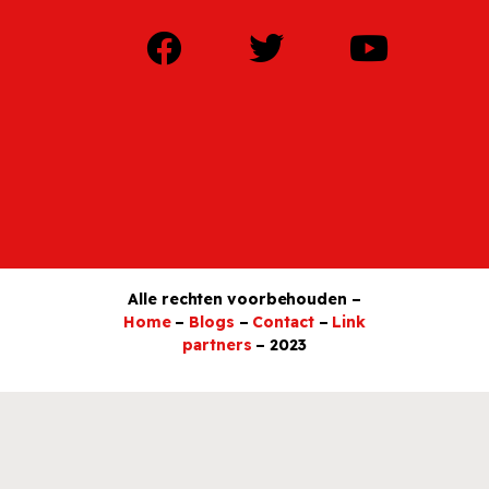
Alle rechten voorbehouden –
Home
–
Blogs
–
Contact
–
Link
partners
– 2023