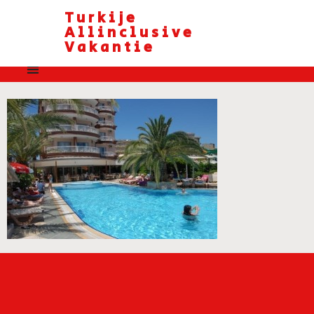
Turkije
Allinclusive
Vakantie