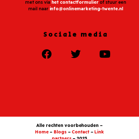
met ons via
het contactformulier
of stuur een
mail naar
info@onlinemarketing-twente.nl
Sociale media
Alle rechten voorbehouden –
Home
–
Blogs
–
Contact
–
Link
partners
– 2023