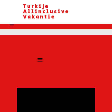
Turkije
Allinclusive
Vakantie