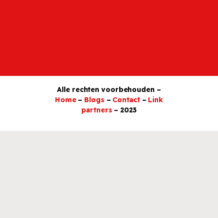
Alle rechten voorbehouden –
Home
–
Blogs
–
Contact
–
Link
partners
– 2023