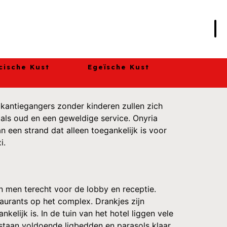
cische Kust
Egeïsche Kust
kantiegangers zonder kinderen zullen zich
 als oud en een geweldige service. Onyria
n een strand dat alleen toegankelijk is voor
i.
an men terecht voor de lobby en receptie.
taurants op het complex. Drankjes zijn
kelijk is. In de tuin van het hotel liggen vele
staan voldoende ligbedden en parasols klaar