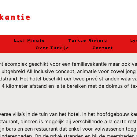
akantie
Last Minute
Turkse Riviera
Ly
Over Turkije
Contact
ntiecomplex geschikt voor een familievakantie maar ook va
 uitgebreid All Inclusive concept, animatie voor zowel jong
dstrand. Het hotel beschikt oer twee privé stranden waarva
4 kilometer afstand en is te bereiken met de dolmus of tax
rse villa’s in de tuin van het hotel. In het hoofdgebouw k
aurant, dineren is mogelijk bij verschillende a la carte res
ijn bars en een restaurant dat enkel voor volwassenen toegan
inderenbaden. Op de privé stranden en bij de zwembaden 