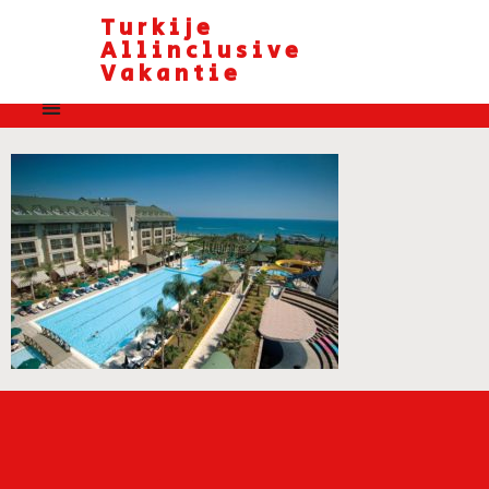
Turkije
Allinclusive
Vakantie