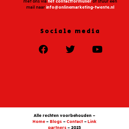
met ons via
het contactformulier
of stuur een
mail naar
info@onlinemarketing-twente.nl
Sociale media
Alle rechten voorbehouden –
Home
–
Blogs
–
Contact
–
Link
partners
– 2023