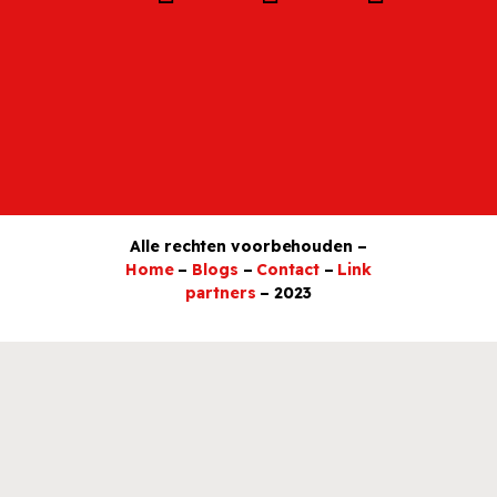
Alle rechten voorbehouden –
Home
–
Blogs
–
Contact
–
Link
partners
– 2023