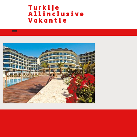
Turkije
Allinclusive
Vakantie