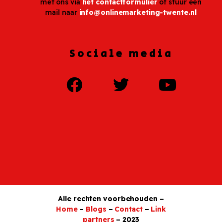
met ons via
het contactformulier
of stuur een
mail naar
info@onlinemarketing-twente.nl
Sociale media
Alle rechten voorbehouden –
Home
–
Blogs
–
Contact
–
Link
partners
– 2023