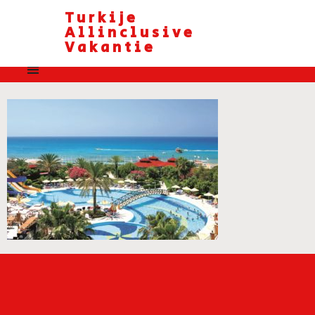
Turkije
Allinclusive
Vakantie