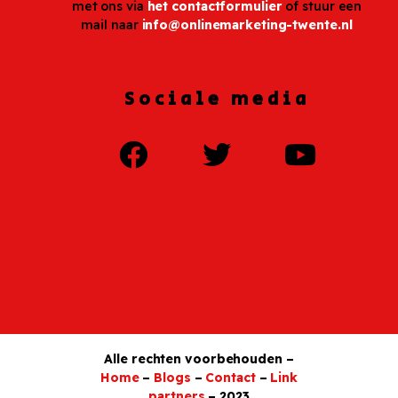
met ons via
het contactformulier
of stuur een
mail naar
info@onlinemarketing-twente.nl
Sociale media
Alle rechten voorbehouden –
Home
–
Blogs
–
Contact
–
Link
partners
– 2023