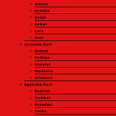
Alanya
Antalya
Belek
Kemer
Lara
Side
Lycische Kust
Dalyan
Fethiye
Icmeler
Marmaris
Oludeniz
Egeïsche Kust
Bodrum
Gumbet
Kusadasi
Torba