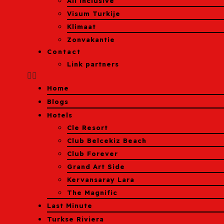
All inclusive
Visum Turkije
Klimaat
Zonvakantie
Contact
Link partners
Home
Blogs
Hotels
Cle Resort
Club Belcekiz Beach
Club Forever
Grand Art Side
Kervansaray Lara
The Magnific
Last Minute
Turkse Riviera