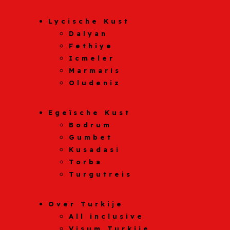
Lycische Kust
Dalyan
Fethiye
Icmeler
Marmaris
Oludeniz
Egeïsche Kust
Bodrum
Gumbet
Kusadasi
Torba
Turgutreis
Over Turkije
All inclusive
Visum Turkije