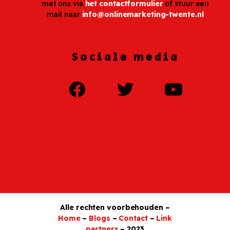
met ons via
het contactformulier
of stuur een
mail naar
info@onlinemarketing-twente.nl
Sociale media
Alle rechten voorbehouden –
Home
–
Blogs
–
Contact
–
Link
partners
– 2023