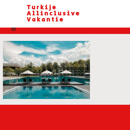
Turkije
Allinclusive
Vakantie